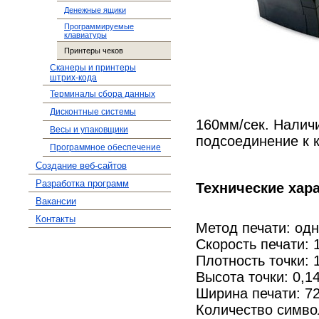
Денежные ящики
Программируемые
клавиатуры
Принтеры чеков
Сканеры и принтеры
штрих-кода
Терминалы сбора данных
Дисконтные системы
160мм/сек. Налич
Весы и упаковщики
подсоединение к 
Программное обеспечение
Создание веб-сайтов
Разработка программ
Технические хар
Вакансии
Контакты
Метод печати: од
Скорость печати: 
Плотность точки: 1
Высота точки: 0,1
Ширина печати: 72
Количество симво