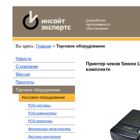
Вы здесь:
Главная
>
Торговое оборудование
Новости
Принтер чеков Sewoo LK
О компании
комплекте
Миссия
Продукты
Торговое оборудование
Кассовое оборудование
POS-системы
POS-компьютеры
POS-мониторы
Фискальные регистраторы
Дисплеи покупателя