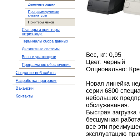
Денежные ящики
Программируемые
клавиатуры
Принтеры чеков
Сканеры и принтеры
штрих-кода
Терминалы сбора данных
Дисконтные системы
Вес, кг: 0,95
Весы и упаковщики
Цвет: черный
Программное обеспечение
Опционально: Кре
Создание веб-сайтов
Разработка программ
Новая линейка не
Вакансии
серии 6800 специ
Контакты
небольших предпр
обслуживания.
Быстрая загрузка 
бесшумная работа
все эти преимуще
эксплуатацию при