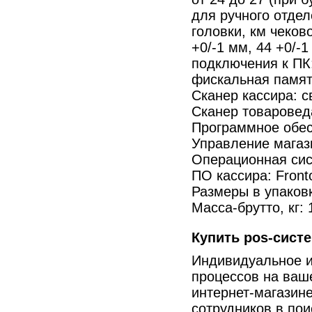
для ручного отде
головки, км чеков
+0/-1 мм, 44 +0/-
подключения к П
фискальная памят
Сканер кассира: 
Сканер товаровед
Программное обес
Управление магаз
Операционная сист
ПО кассира: Front
Размеры в упаков
Масса-брутто
, кг:
Купить
pos-сист
Индивидуальное и
процессов на ваш
интернет-магазин
сотрудников в по