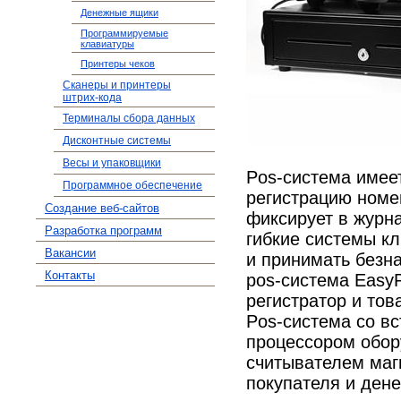
Денежные ящики
Программируемые
клавиатуры
Принтеры чеков
Сканеры и принтеры
штрих-кода
Терминалы сбора данных
Дисконтные системы
Весы и упаковщики
Pos-система
имеет
Программное обеспечение
регистрацию номе
Создание веб-сайтов
фиксирует в журн
Разработка программ
гибкие системы кл
Вакансии
и принимать безн
Контакты
pos-система
EasyP
регистратор и то
Pos-система
со вс
процессором обор
считывателем маг
покупателя и ден