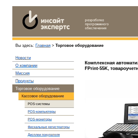
Вы здесь:
Главная
>
Торговое оборудование
Новости
Комплексная автомати
О компании
FPrint-55K, товароучет
Миссия
Продукты
Торговое оборудование
Кассовое оборудование
POS-системы
POS-компьютеры
POS-мониторы
Фискальные регистраторы
Дисплеи покупателя