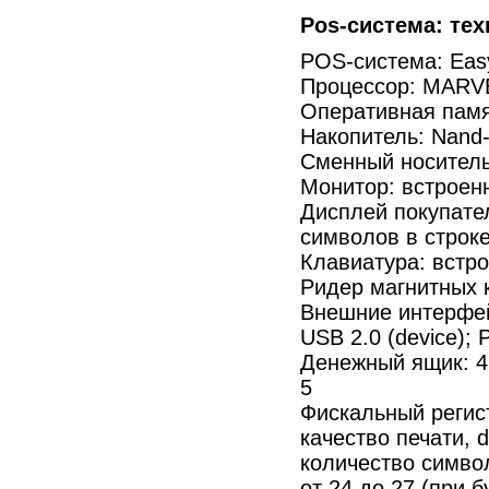
Pos-система
: те
POS-система
: Ea
Процессор: MARV
Оперативная пам
Накопитель:
Nand-
Сменный носитель:
Монитор: встроенн
Дисплей покупате
символов в строк
Клавиатура: встр
Ридер магнитных к
Внешние интерфе
USB 2.0 (device); 
Денежный ящик: 41
5
Фискальный регис
качество печати, d
количество символ
от 24 до 27 (при 