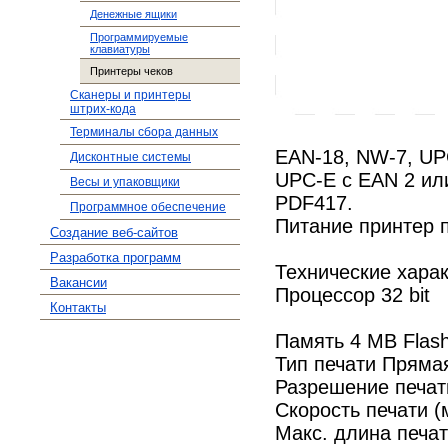
Денежные ящики
Программируемые
клавиатуры
Принтеры чеков
Сканеры и принтеры
штрих-кода
Терминалы сбора данных
EAN-18, NW-7, UPC
Дисконтные системы
UPC-E с EAN 2 или
Весы и упаковщики
PDF417.
Программное обеспечение
Питание принтер п
Создание веб-сайтов
Разработка программ
Технические хара
Вакансии
Процессор 32 bit
Контакты
Память 4 MB Flas
Тип печати Пряма
Разрешение печати
Скорость печати (
Макс. длина печат