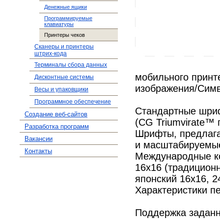
Денежные ящики
Программируемые
клавиатуры
Принтеры чеков
Сканеры и принтеры
штрих-кода
Терминалы сбора данных
мобильного принт
Дисконтные системы
изображения/Сим
Весы и упаковщики
Программное обеспечение
Стандартные шри
Создание веб-сайтов
(CG Triumvirate™ 
Разработка программ
Шрифты, предлага
Вакансии
и масштабируемы
Контакты
Международные ко
16x16 (традиционн
японский 16x16, 2
Характеристики п
Поддержка заданн