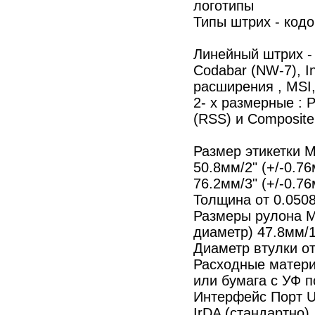
логотипы
Типы штрих - кодо
Линейный штрих - 
Codabar (NW-7), I
расширения , MSI,
2- х размерные :
(RSS) и Composit
Размер этикетки 
50.8мм/2" (+/-0.76
76.2мм/3" (+/-0.76
Толщина от 0.050
Размеры рулона 
диаметр) 47.8мм/1
Диаметр втулки от
Расходные матери
или бумага с УФ 
Интерфейс Порт U
IrDA (стандартно)